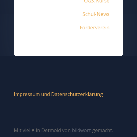
OGS: Kurse
Schul-News
Förderverein
Impressum und Datenschutzerklärung
Mit viel ♥ in Detmold von
bildwort
gemacht.